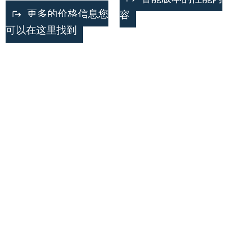
更多的价格信息您
容
可以在这里找到
Techniciency
Links
数据保护
Consulting
法律信息
Dr.-Ing. Thorsten
Lasch
Thüringer Waldblick
19 B
99880 Aspach
Telefon:
(+49) 173 5241024
E-Mail-Adresse:
info
@techniciency.de